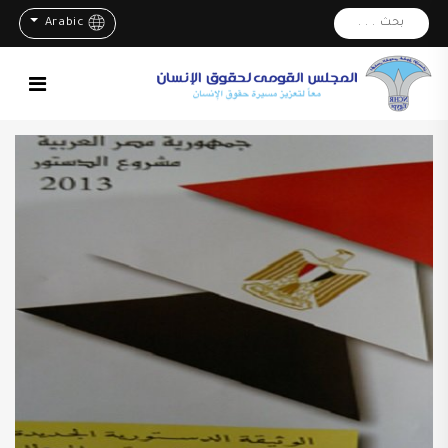
بحث . . .
Arabic