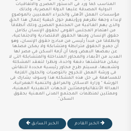
المناسب كما ورد فى الدستور المصرى والاتفاقيات
الدولية المصدقة عليها الدولة المصرية، وكذلك
مؤسسات العمل الأهلى والخبراء المعنيين بالموضوع
لإبداء وجهة نظرهم ورؤيتهم حول كيفية إعمال هذا الحق
والذى يهم الغالبية من المجتمع المصرى.وذلك أنطلاقاً
من اهتمام المجلس القومى لحقوق الإنسان بكامل
حقوق الإنسان ومنها الحقوق الاقتصادية والاجتماعية،
وانطلاقا من مبدأ رئيسى من مبادئ حقوق الإنسان، وهو
أن جميع الحقوق مترابطة ومتشابكة ولا يمكن فصلها
عن بعضها البعض.وبما أن أزمة السكن فى مصر لها
العديد من الأبعاد والمحاور المتداخلة والمتشابكة التى لا
يمكن مناقشتها دفعة واحدة، ونظرا لتعقد المشكلة
وتشعبها، فسيتم طرح محاور رئيسية محددة للنقاش
فى ورشة العمل للخروج بالتوصيات والحلول اللازمة
للمساهمة فى حل هذه المشكله.هذا وسوف يشارك فى
الورشة " وزارة الاسكان والمرافق والتنمية العمرانية،
العدالة الأنتقاليةوممثلين للجهات التنفيذية المعنية،
وممثلين لمنظمات المجتمع المدنى المعنية بحقوق
السكن".
الخبر القادم
الخبر السابق