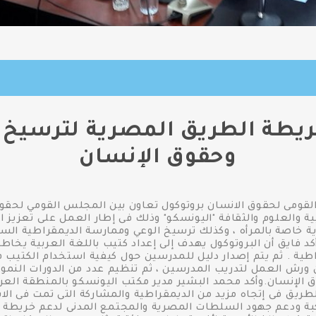
ريطة الطريق المصرية لترسيخ ق
وحقوق الإنسان
خميس ٦/٢/٢٠١٤ المجلس القومى لحقوق الانسان بروتوكول تعاون بين المجلس القو
ية والعلوم والثقافة "اليونسكو" وذلك فى إطار العمل على تعزيز ا
ية خاصة بالمرأه ، وكذلك ترسيخ الوعي وممارسة الديمقراطية ال
 فايق أن البروتوكول يهدف إلى إعداد كتيب باللغة العربية يخ
مقراطية . ثم يتم إصدار دليل للمدرسين حول كيفية استخدام الكتي
 ورش العمل لتدريب المدرسين ، ثم تنظيم عدد من الدورات النمو
 الإنسان.وأكد محمد البشير مدير مكتب اليونسكو بالمنطقة العرب
يق فى إتجاه مزيد من الديمقراطية والمشاركة التى تمت فى الا
كبة ودعم جهود السلطات المصرية والمجتمع المدنى لدعم خريطة 