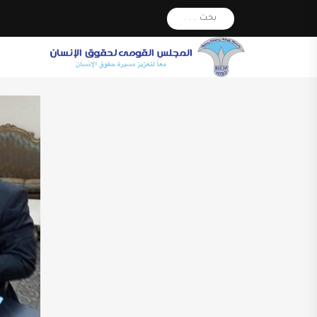
بحث . . .