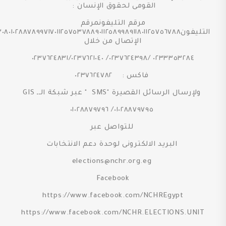
القومى لحقوق الإنسان :
مرقم التليفونمرقم
الإتصال من خلال
٠٢٣٣٣٥٣٢٨٤ /٠٢٣٧٦٢٤٣٩٨/ ٠٢٣٧٦٢٤٨٣١/٠٢٣٧٦٢١٠٤٠
فاكس : ٠٢٣٧٦٢٤٧٨٢
ولإرسال الرسائل القصيرة "SMS " عبر شبكة الــ GIS
٠١٠٢٨٨٧٩٧٩٥/ ٠١٠٢٨٨٧٩٧٩٦
للتواصل عبر
البريد الالكترونى لوحدة دعم الانتخابات
elections@nchr.org.eg
Facebook
https://www.facebook.com/NCHREgypt
https://www.facebook.com/NCHR.ELECTIONS.UNIT