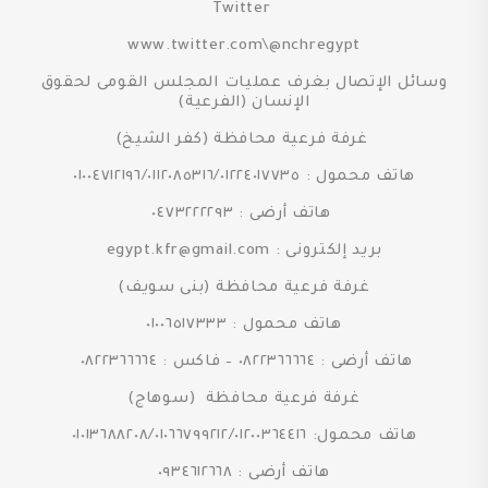
Twitter
www.twitter.com\@nchregypt
وسائل الإتصال بغرف عمليات المجلس القومى لحقوق
الإنسان (الفرعية)
غرفة فرعية محافظة (كفر الشيخ)
هاتف محمول : ٠١٠٠٤٧١٢١٩٦/٠١١٢٠٨٥٣١٦/٠١٢٢٤٠١٧٧٣٥
هاتف أرضى : ٠٤٧٣٢٢٢٢٩٣
بريد إلكترونى : egypt.kfr@gmail.com
غرفة فرعية محافظة (بنى سويف)
هاتف محمول : ٠١٠٠٦٥١٧٣٣٣
هاتف أرضى : ٠٨٢٢٣٦٦٦٦٤ – فاكس : ٠٨٢٢٣٦٦٦٦٤
غرفة فرعية محافظة (سوهاج)
هاتف محمول: ٠١٠١٣٦٨٨٢٠٨/٠١٠٦٦٧٩٩٢١٢/٠١٢٠٠٣٦٤٤١٦
هاتف أرضى : ٠٩٣٤٦١٢٦٦٨