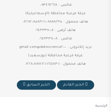
فاكس : ٠٩٣٤٦١٢٦٦٨
غرفة فرعية محافظة (الإسماعيلية)
هاتف محمول : ٠١٢٢٨٢٠٨٥٨٣/٠١٠٠٩٨٩٨٢٣٥
هاتف أرضى : ٠٦٤٣٣٣٧٠٠٨
فاكس : ٠٦٤٣٣٣٧٠٠٨
بريد إلكترونى : dukescience٢٠٠٠@gmail.com
غرفة فرعية محافظة (بورسعيد)
هاتف محمول : ٠١٢٢٨٠٨٨١٧٦/٠١٠٢٤٤٨٣٠١
الخبر القادم
الخبر السابق
الرئيسية