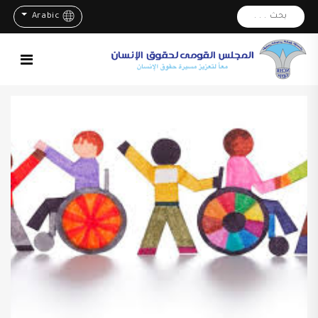
بحث . . .
Arabic