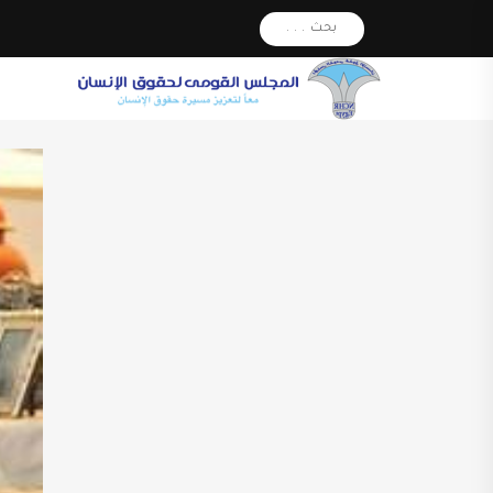
بحث . . .