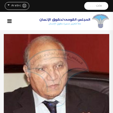
بحث . . .
Arabic