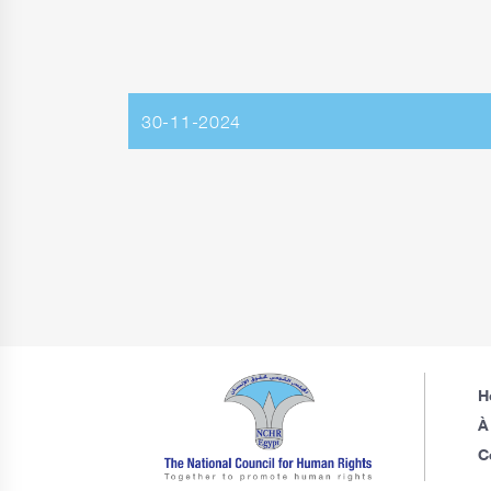
30-11-2024
H
À
C