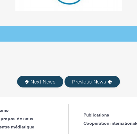
Next News
Previous News
ome
Publications
 propos de nous
Coopération international
entre médiatique