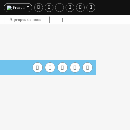
French
e
À propos de nous