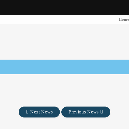
Hom
Next News
Previous News