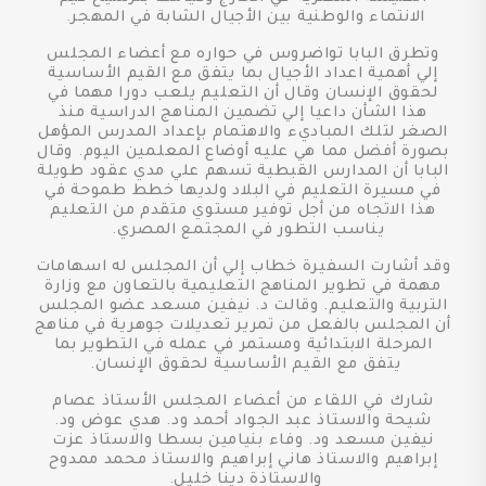
الانتماء والوطنية بين الأجيال الشابة في المهجر.
وتطرق البابا تواضروس في حواره مع أعضاء المجلس
إلي أهمية اعداد الأجيال بما يتفق مع القيم الأساسية
لحقوق الإنسان وقال أن التعليم يلعب دورا مهما في
هذا الشأن داعيا إلي تضمين المناهج الدراسية منذ
الصغر لتلك المباديء والاهتمام بإعداد المدرس المؤهل
بصورة أفضل مما هي عليه أوضاع المعلمين اليوم. وقال
البابا أن المدارس القبطية تسهم علي مدي عقود طويلة
في مسيرة التعليم في البلاد ولديها خطط طموحة في
هذا الاتجاه من أجل توفير مستوي متقدم من التعليم
يناسب التطور في المجتمع المصري.
وقد أشارت السفيرة خطاب إلي أن المجلس له اسهامات
مهمة في تطوير المناهج التعليمية بالتعاون مع وزارة
التربية والتعليم. وقالت د. نيفين مسعد عضو المجلس
أن المجلس بالفعل من تمرير تعديلات جوهرية في مناهج
المرحلة الابتدائية ومستمر في عمله في التطوير بما
يتفق مع القيم الأساسية لحقوق الإنسان.
شارك في اللقاء من أعضاء المجلس الأستاذ عصام
شيحة والاستاذ عبد الجواد أحمد ود. هدي عوض ود.
نيفين مسعد ود. وفاء بنيامين بسطا والاستاذ عزت
إبراهيم والاستاذ هاني إبراهيم والاستاذ محمد ممدوح
والاستاذة دينا خليل.