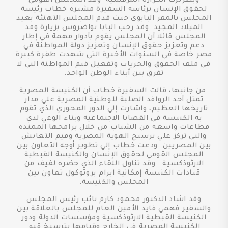
وبطريرك الكرازة المرقسية وفد المجلس القومي
لحقوق الإنسان برئاسة السفيرة مشيرة خطاب رئيسة
المجلس بالمقر البابوي حيث قدم المجلس التهنئة بعيد
الميلاد المجيد. وقد رحب البابا تواضروس بزيارة وفد
المجلس قائلا أن المجلس يقوم بأدوار مهمة في إطار
دعم وتعزيز حقوق الإنسان وتعزيز دولة المواطنة في
مصر خاصة في السنوات الأخيرة التي شهدت طفرة كبيرة
في ملف الحقوق والحريات وتفعيل قيم المواطنة التي لا
تفرق بين أبناء الوطن الواحد.
من جانبها، قالت السفيرة خطاب أن الكنيسة المصرية
تمثل أحد الروافد الصلبة للوطنية المصرية علي مدار
تاريخها العظيم، واشارت إلي الدور المحوري الذي تقوم
به الكنيسة في القضايا الاجتماعية وبناء الوعي لدي
قطاعات واسعة من الشباب من خلال برامجها الممتدة
والتي تركز علي ترسيخ الهوية المصرية وقيم التعايش
بين المصريين. ودعت خطاب إلي تطوير أوجه التعاون بين
المجلس القومي لحقوق الإنسان والكنيسة القبطية
الارثوذكسية. وقد تناول اللقاء الذي حضره لفيف من
قيادات الكنيسة إمكانية ابرام بروتوكول تعاون بين
المجلس والكنيسة.
وقد اشاد الدكتور محمود كارم نائب رئيس المجلس
والسفير فهمي فايد الأمين العام للمجلس بالعلاقة بين
الكنيسة القبطية الارثوذكسية ومؤسسات الدولة ودور
الكنيسة المصرية في الخارج وقيامها بترسيخ قيم