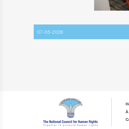
07-05-2026
H
À
C