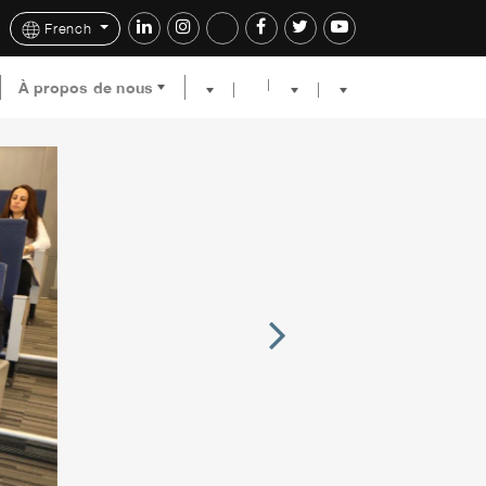
French
À propos de nous
Next