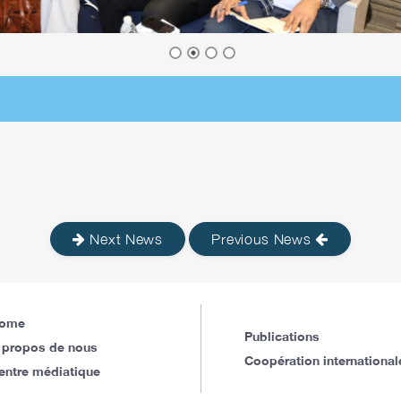
Next News
Previous News
ome
Publications
 propos de nous
Coopération international
entre médiatique