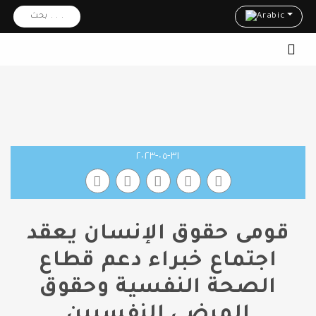
Arabic
بحث . . .
٣١-٠٥-٢٠٢٣
قومى حقوق الإنسان يعقد
اجتماع خبراء دعم قطاع
الصحة النفسية وحقوق
المرضى النفسيين