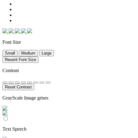
Font Size
Small
Medium
Large
Resent Font Size
Contrast
Reset Contrast
GrayScale Image grises
Text Speech