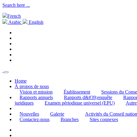
Search here ...
French
Arabic
English
Home
À propos de nous
Vision et mission
Établissement
Sessions du Conse
Rapports annuels
Rapports d&#39;enquête
Rappor
juridiques
Examen périodique universel (EPU)
Autre
Nouvelles
Galerie
Activités du Conseil nati
Contactez-nous
Branches
Sites connexes