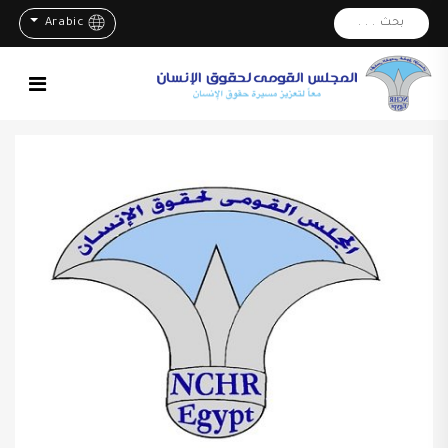
بحث . . .
Arabic