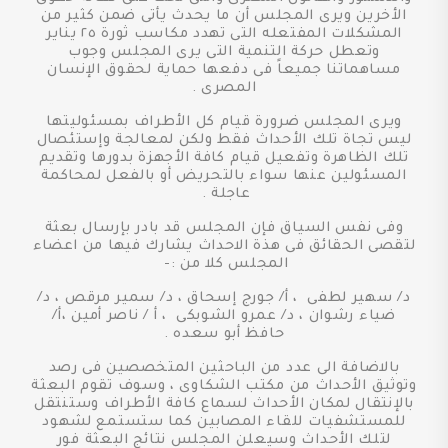
الأخرين ويرى المجلس أن ما يحدث يأتى ضمن كثير من
المشكلات المفتعله التى تهدد مكاسب ثورة ٢٥ يناير
وتعطل حركة التنمية التى يرى المجلس وجوب
مساهماتنا جميعاً فى دفعها حماية لحقوق الإنسان
المصرى .
ويرى المجلس ضرورة قيام كل الأطراف بمسئوليتها
ليس تجاة تلك الأحداث فقط ولكن لمعالجة وإستئصال
تلك الظاهرة وتفعيل قيام كافة الأجهزة بدورها وتقديم
المسئولين عنها سواء بالتحريض أو بالفعل لمحاكمة
عاجلة .
وفى نفس السياق فإن المجلس قد بادر بإرسال بعثة
لتقصى الحقائق فى هذة الاحداث يشارك فيها من اعضاء
المجلس كلا من :-
د/ سهير لطفى ، أ/ جورج إسحاق ، د/ سمير مرقص ، د/
ضياء رشوان ، د/ عمرو الشوبكى ، أ / ناصر أمين ،أ/
حافظ أبو سعده .
بالاضافة الى عدد من الباحثين المتخصصين فى رصد
وتوثيق الأحداث من مكتب الشكاوى ، وسوف تقوم البعثة
بالإنتقال لمكان الأحداث لسماع كافة الأطراف وستنتقل
للمستشفيات للقاء المصابين كما ستستمع لشهود
لتلك الأحداث وسيعلن المجلس نتائج البعثة فور