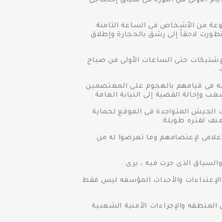
ام الأولى من الثورة فى سياق إحتجاجى
وعة من الأشخاص فى الساعة الثامنة
لبيضاء، تطورت لاحقاً إلى رشق بالحجارة وإطلاق
إشتبكات حتى الساعات الأولى من صباح
 .
الصحة ٧٨ مصاباً و تم القبض على عدد ٥٢ شخصاً من المشتبه فى قيامهم بالهجوم على المعتصمين
وإحالة القضية إلى النيابة العامة .
 الجيش المتواجدة فى الموقع لحماية
نف لفتره طويلة.
لامى لإعتصامهم وما تعرضوا له من
لسياق الذى جرت فيه ، يرى :
ذه الإعتداءات والأحداث المؤسفه ليس فقط
لمنطقه والإجراءات الأمنية الشعبية