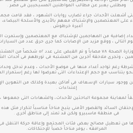
مام مبنى الإذاعة والتليفزيون بماسبيرو على نحو متقطع منذ الأي
ومطلبى يعبر عن مطالب المواطنين المسيحيين فى مصر .
تى أشعلت الأحداث جراء تضارب روايات الشهود ، فقد قامت مجم
مساء يوم ٢٠١١/٥/١٤ بالإعتداء على المعتصمين والإشتباك معهم بالأيدى والأسلحة ا
أعيرة خرطوش .
اد إضافية من المهاجمين للإشتباك مع المعتصمين وإستمرت ال
وم التالى ، ووقع مزيد من الإصابات كما جرى حرق عدد من السيارات
وقد بلغ عدد المصابين طبقاً لتصريحات وزارة 
 ، وتجرى ملاحقة آخرين من المشتبه فى تورطهم فى أحداث الشغب 
طة رغم تواجد أعداد منها فى موضع الأحداث ، وعدم تدخل وحدات
و يتناسب مع حجم الإعتداءات التى تعرضوا لها رغم إستمرار الع
ووجود سيارات الإسعاف فى أماكن بعيدة وكذلك من التهوين الإع
إعتداءات .
ً لمعاينة مجموعة الباحثين للأحداث، والشهادات التى جمعوها ،وا
حتقان السائد والقصور الأمنى يتيح مناخاً مناسباً لتكرار مثل ه
فى منطقة ماسبيرو ولكن قد تمتد إلى مناطق أخرى .
ها من تعطيل مصالح بعض فئات المجتمع وإعاقة حركة التنقل فى ا
المرافقه ، يوفر مناخاً خصباً للإحتكاكات.