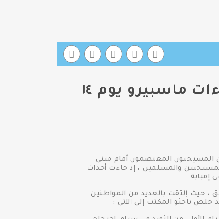
مكتب الشكاوى بالقومى لحقوق الإنسان يدين اعتداءات ماسبيرو يوم ١٤
ن المسيحيون المعتصمون أمام مبنى
اطنين المسيحيين والمسلمين ، إذ جاءت أحداث
 إمبابة.
ق ، حيث إلتقت بالعديد من المواطنين
لص باحثو المكتب إلى الآتى :