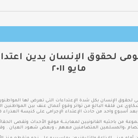
مايو ٢٠١١
 لحقوق الإنسان بكل شدة الإعتداءات التى تعرض لها المواطنو
٢ ، ويعرب مكتب الشكاوى عن قلقه البالغ من تواتر وقوع أعمال عنف بين المو
عد أسبوع واحد من حادث الإعتداء الإجرامى على كنيسة العذراء فى
ة من باحثيه القانونيين لمعاينــة موقع الأحداث وتقصى الحقائ
صام ،والمسلمين المتضامنين معهم ، وبعض شهود العيان . وقد خ