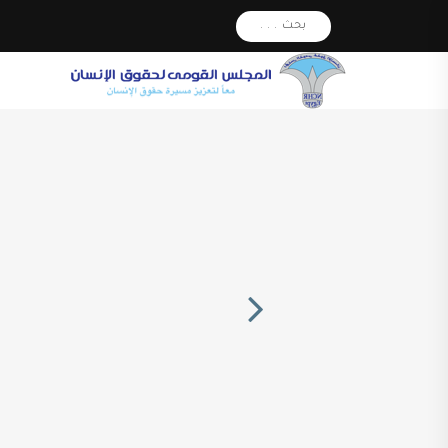
بحث . . .
Next