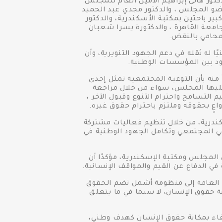
تور هانى إبراهيم الأمين العام للمجلس
و المجلس ، والدكتور مجدي عبد الحميد
بير باحثين بمكتبة الأسكندرية، والدكتور
جامعة القاهرة ، والدكتورة يسرا شعبان
لمحامي بالنقض.
ا له ثقله في دعم الجهود التنويرية، وأن
ود بين المؤسسات الوطنية.
ُ منه بأن التوعية المجتمعية تمثل إحدى
ز عليها المجلس، سواء من خلال مراجعة
لتسامح واحترام التنوع وقبول الآخر ،
عٍ بحقوقه وملتزم باحترام حقوق غيره.
درية، من خلال تنظيم فعاليات مشتركة
ي المجتمعي وتكامل الجهود الوطنية في
 المجلس ومكتبة الإسكندرية، مؤكدًا أن
في الدفاع عن القيم والمواقف الإنسانية.
ات العامة إلى منظومة أشمل تضم الحقوق
مة حقوق الإنسان، لا سيما في ما يتعلق
تقاء بمكانة حقوق الإنسان كهدف وطني،