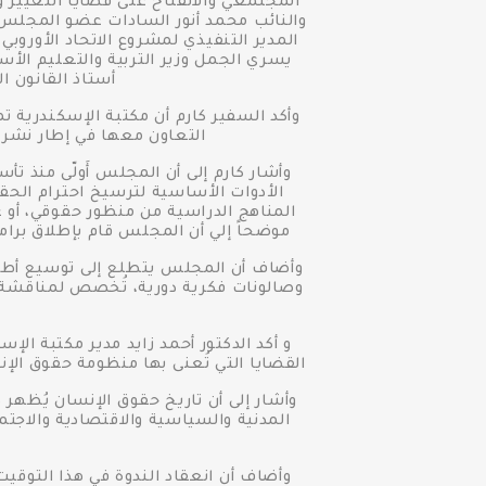
المجتمعي والانفتاح على قضايا التغيير 
والنائب محمد أنور السادات عضو المجلس
المدير التنفيذي لمشروع الاتحاد الأوروبي
يسري الجمل وزير التربية والتعليم الأس
أستاذ القانون ا
وأكد السفير كارم أن مكتبة الإسكندرية تم
التعاون معها في إطار نشر 
وأشار كارم إلى أن المجلس أَولّى منذ تأ
الأدوات الأساسية لترسيخ احترام الحقو
المناهج الدراسية من منظور حقوقي، أو 
موضحاً إلي أن المجلس قام بإطلاق برام
وأضاف أن المجلس يتطلع إلى توسيع أطر
وصالونات فكرية دورية، تُخصص لمناقشة 
و أكد الدكتور أحمد زايد مدير مكتبة ال
القضايا التي تُعنى بها منظومة حقوق الإن
وأشار إلى أن تاريخ حقوق الإنسان يُظهر
المدنية والسياسية والاقتصادية والاجتم
وأضاف أن انعقاد الندوة في هذا التوقي