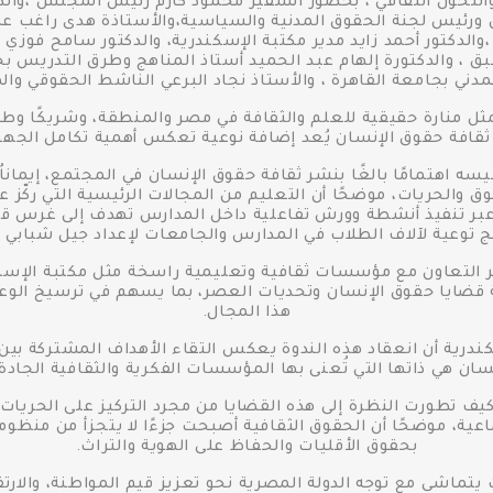
والتحول الثقافي ، بحضور السفير محمود كارم رئيس المجلس ،والدك
 ورئيس لجنة الحقوق المدنية والسياسية،والأستاذة هدى راغب عض
 ،والدكتور أحمد زايد مدير مكتبة الإسكندرية، والدكتور سامح فوزي ك
بق ، والدكتورة إلهام عبد الحميد أستاذ المناهج وطرق التدريس ب
لمدني بجامعة القاهرة ، والأستاذ نجاد البرعي الناشط الحقوقي وا
ثل منارة حقيقية للعلم والثقافة في مصر والمنطقة، وشريكًا وطنيً
ثقافة حقوق الإنسان يُعد إضافة نوعية تعكس أهمية تكامل الجه
سيسه اهتمامًا بالغًا بنشر ثقافة حقوق الإنسان في المجتمع، إيمانا
ق والحريات، موضحًا أن التعليم من المجالات الرئيسية التي ركّ
عبر تنفيذ أنشطة وورش تفاعلية داخل المدارس تهدف إلى غرس قيم ا
ج توعية لآلاف الطلاب في المدارس والجامعات لإعداد جيل شبابي وا
 التعاون مع مؤسسات ثقافية وتعليمية راسخة مثل مكتبة الإسكن
قضايا حقوق الإنسان وتحديات العصر، بما يسهم في ترسيخ الوع
هذا المجال.
إسكندرية أن انعقاد هذه الندوة يعكس التقاء الأهداف المشتركة بين
سان هي ذاتها التي تُعنى بها المؤسسات الفكرية والثقافية الجادة 
 كيف تطورت النظرة إلى هذه القضايا من مجرد التركيز على الحري
اعية، موضحًا أن الحقوق الثقافية أصبحت جزءًا لا يتجزأ من منظو
بحقوق الأقليات والحفاظ على الهوية والتراث.
ت يتماشى مع توجه الدولة المصرية نحو تعزيز قيم المواطنة، والار