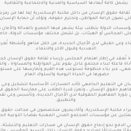
يشمل كافة أبعادها السياسية والمدنية والاجتماعية والثقافية.
 ثقافة حقوق الإنسان من داخل مكتبة الإسكندرية لِما لها من رمزي
 تصون كرامة المواطن، وتحترم حقوقه، وتؤكد أن حماية الإنسان ت
ؤسسات الدولة يتطلب بيئة يشعر فيها الجميع بالعدالة والأمان وال
على المجالس أو الهيئات، بل تشمل مختلف مؤسسات الدولة، خاصة 
ناء وعي حقيقي لدى الأجيال الجديدة، من خلال مناهج وأنشطة تُغ
التعددية وقبول الآخر والانتماء.
دوة تُعقد في إطار اهتمام المجلس بإرساء ثقافة حقوق الإنسان كج
داة فاعلة لبناء مجتمع عادل يقوم على المواطنة والمساواة ، والتي 
تمعي، عبر بناء منظومة تستوعب هذه القيم وتُمارسها على مست
حضورها في الحياة اليومية والسلوك العام .
سان في التعليم الجامعي كأحد المسارات الأساسية لتشكيل وعي ال
اهيم حقوق الإنسان ، وتعزز قدرة الطلاب على ممارسة الحقوق ف
في بلورة المفاهيم الحقوقية لدى الأجيال الجديدة، وتأسيس وعي نقد
والتطبيق.
اء مكتبة الإسكندرية، وأكاديميون متخصصون في مجالات حقوق الإنس
مثلين عن مؤسسات المجتمع المدني المعنية بقضايا التوعية الحق
س في الدفع نحو إدماج حقوق الإنسان في مسارات التعليم والتنشئة
قيًا ومستدامًا لمبادئ حقوق الإنسان داخل النسيج المؤسسي وا