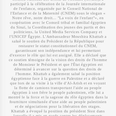
participé à la célébration de la Journée internationale
de l'enfance, organisée par le Conseil National de
l'Enfance et de la Maternité (CNEM) sous le slogan «
Notre rêve, notre droit… "La voix de l'enfant"», en
coopération avec le Conseil tribal et familial égyptien
du Sinaï, la Coordination des jeunes des partis et des
politiciens, la United Media Services Company et
l'UNICEF Égypte. L'Ambassadeur Moushira Khattab a
salué le soutien du Président de la République pour
restaurer le statut constitutionnel du CNEM,
garantissant son indépendance et lui permettant
d'exercer le rôle qui lui est assigné. Elle a déclaré que
ce soutien témoigne de la vision des droits de l'homme
de Monsieur le Président et que l'État égyptien est
déterminé à avancer sur la question des droits de
l'homme. Khattab a également salué la position
égyptienne face à la guerre en Palestine et a déclaré
que lors de sa visite à la ville d'Al-Arish et en voyant
la flotte de camions transportant l'aide au peuple
égyptien à son frère le peuple palestinien, elle lui a
montré le la force et la sagesse du rôle égyptien dans la
fourniture simultanée d'une aide au peuple palestinien
et de négociations pour la libération des otages.
Khattab a évoqué la position du président Sissi dans
laquelle il a mis en garde contre les déplacements