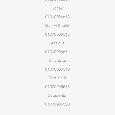
Sohag
01070905513
Kafr El Sheikh
01070905518
Assiout
01070905514
Qalyubiya
01070905519
Port-Saïd
01070905515
Occidental
01070905520