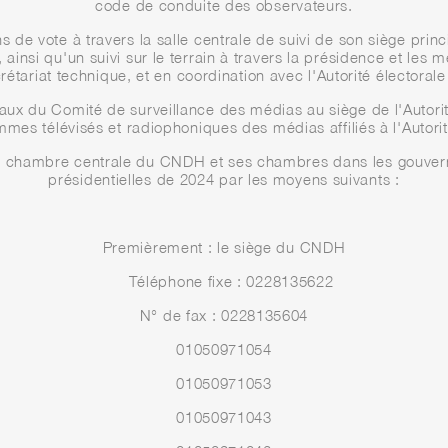
code de conduite des observateurs.
 de vote à travers la salle centrale de suivi de son siège princ
 ainsi qu'un suivi sur le terrain à travers la présidence et le
rétariat technique, et en coordination avec l'Autorité électorale
ux du Comité de surveillance des médias au siège de l'Autorit
ammes télévisés et radiophoniques des médias affiliés à l'Autori
a chambre centrale du CNDH et ses chambres dans les gouverno
présidentielles de 2024 par les moyens suivants :
Premièrement : le siège du CNDH
Téléphone fixe : 0228135622
N° de fax : 0228135604
01050971054
01050971053
01050971043