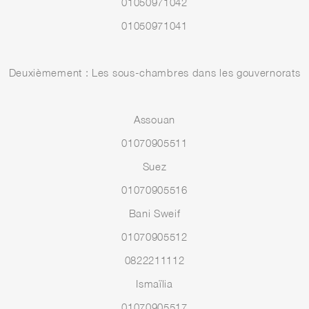
01050971042
01050971041
Deuxièmement : Les sous-chambres dans les gouvernorats
Assouan
01070905511
Suez
01070905516
Bani Sweif
01070905512
0822211112
Ismaïlia
01070905517